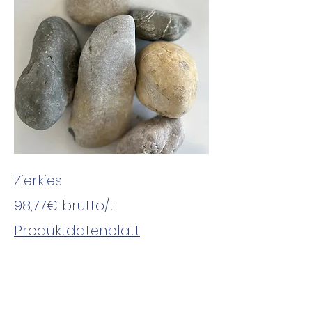
Zierkies
98,77€
brutto
/t
Produktdatenblatt