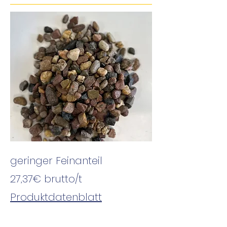
geringer Feinanteil
27,37€
brutto
/t
Produktdatenblatt