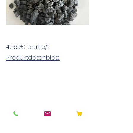
43,80€
brutto
/t
Produktdatenblatt