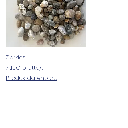
Zierkies
71,16€ brutto/t
Produktdatenblatt