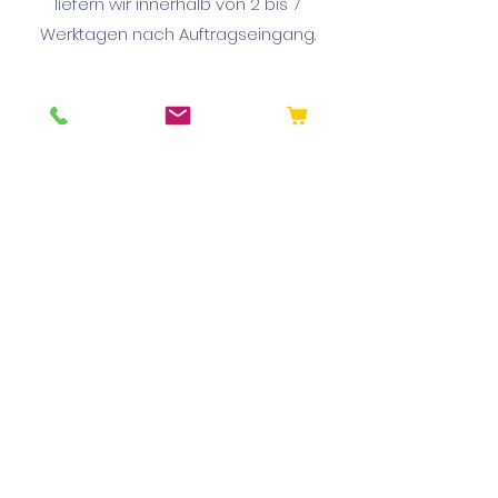
liefern wir innerhalb von 2 bis 7
Werktagen nach Auftragseingang.
Mindestmenge:
"Muss ich eine ganze Tonne Material
kaufen?"
Nein. Bei uns gibt es keine
Mindestabnahmemenge. Du kannst
genau die Menge mitnehmen, die du
für dein Projekt benötigst – egal ob
wenige Eimer, ein Anhänger oder
mehrere Tonnen.
Abholen? Anschauen? Anfassen?
Die auf unserer Seite angebotenen
Materialien sind im Regelfall in
unserem Werk lagernd. Du kannst das