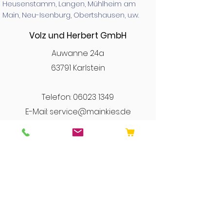
Heusenstamm, Langen, Mühlheim am
Main, Neu-Isenburg, Obertshausen, u.w.​​​
Volz und Herbert GmbH
Auwanne 24a
63791 Karlstein
Telefon:
06023 1349
E-Mail: service@mainkies.de
Öffnungszeiten:
Montag
von 7:30 bis 12:30 Uhr
und 13:00 bis 16:00 Uhr
Dienstag - Freitag
von 7:00 bis 12:30 Uhr
und 13:00 bis 16:00 Uhr